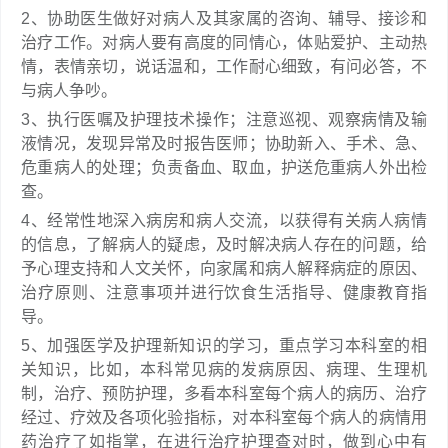
2、协助医生做好对病人及其家属的咨询、辅导、接诊和
治疗工作。对病人要有高度的同情心，体贴爱护、主动热
情，表情亲切，说话温和，工作耐心细致，有问必答，不
与病人争吵。
3、执行医嘱及护理技术操作；注意巡视、观察病情及输
液情况，发现异常及时报告医师；协助新入、手术、急、
危重病人的处理；负责备血、取血，护送危重病人外出检
查。
4、经常性地深入病房和病人交流，以获得有关病人病情
的信息，了解病人的疑虑，及时解决病人存在的问题，给
予心理支持和人文关怀，向家属和病人解释病症的原因、
治疗原则、注意事项并进行饮食生活指导、健康教育指
导。
5、加强医学及护理新知识的学习，重点学习本科室的相
关知识，比如，本科常见病的发病原因、病理、生理机
制，治疗、预防护理，多看本科室每个病人的病历、治疗
经过、疗效及各项化验指标，对本科室每个病人的病情用
药治疗了如指掌，在进行治疗护理查对时，做到心中有