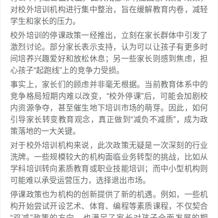
对校外培训机构进行集中整治，旨在缓解教育内卷，减轻
学生和家长的压力。
校外培训的停课政策一经推出，立刻在家长群体中引发了
激烈讨论。部分家长表示支持，认为可以让孩子有更多时
间培养兴趣爱好和放松休息；另一些家长则感到焦虑，担
心孩子“起跑线”上的竞争力受损。
事实上，家长们的顾虑并非毫无根据。当前教育体系中的
竞争格局短期内难以改变，“校外停课”后，可能会加剧校
内资源争夺，甚至催生地下培训市场的萌芽。因此，如何
引导家长转变教育观念，真正做到“减负不减质”，成为政
策落地的一大关键。
对于校外培训机构来说，此次政策无疑是一次深刻的行业
洗牌。一些规模较大的机构面临业务转型的挑战，比如从
学科培训转向素质教育或职业技能培训；而中小型机构则
可能难以承受运营压力，选择退出市场。
停课政策也为机构的创新提供了新的机遇。例如，一些机
构开始尝试开设艺术、体育、编程等素质课程，不仅契合
“双减”政策的方向，也满足了家长对孩子全面发展的期