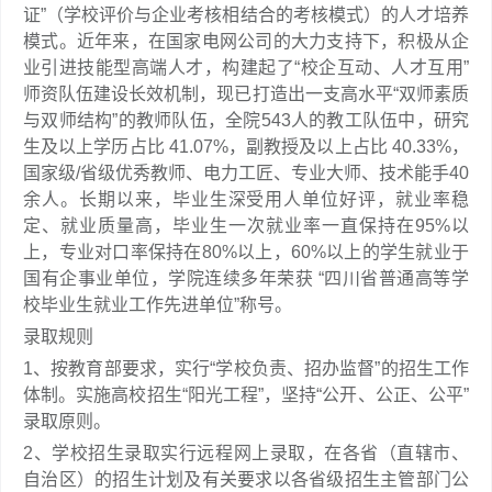
证”（学校评价与企业考核相结合的考核模式）的人才培养
模式。近年来，在国家电网公司的大力支持下，积极从企
业引进技能型高端人才，构建起了“校企互动、人才互用”
师资队伍建设长效机制，现已打造出一支高水平“双师素质
与双师结构”的教师队伍，全院543人的教工队伍中，研究
生及以上学历占比 41.07%，副教授及以上占比 40.33%，
国家级/省级优秀教师、电力工匠、专业大师、技术能手40
余人。长期以来，毕业生深受用人单位好评，就业率稳
定、就业质量高，毕业生一次就业率一直保持在95%以
上，专业对口率保持在80%以上，60%以上的学生就业于
国有企事业单位，学院连续多年荣获 “四川省普通高等学
校毕业生就业工作先进单位”称号。
录取规则
1、按教育部要求，实行“学校负责、招办监督”的招生工作
体制。实施高校招生“阳光工程”，坚持“公开、公正、公平”
录取原则。
2、学校招生录取实行远程网上录取，在各省（直辖市、
自治区）的招生计划及有关要求以各省级招生主管部门公