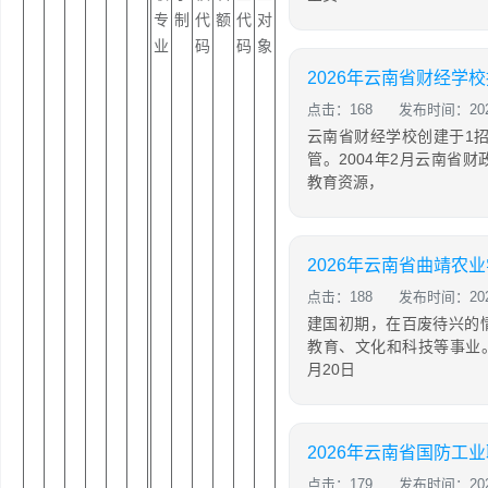
专
制
代
额
代
对
业
码
码
象
2026年云南省财经学
点击：168
发布时间：2026
云南省财经学校创建于1招
管。2004年2月云南省
教育资源，
点击：188
发布时间：2026
建国初期，在百废待兴的
教育、文化和科技等事业。
月20日
点击：179
发布时间：2026