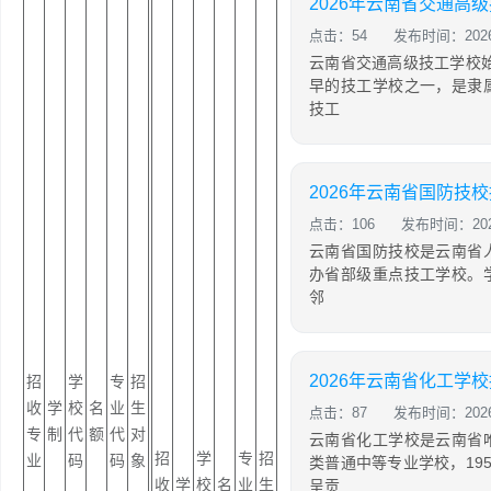
点击：54
发布时间：2026-
云南省交通高级技工学校始
早的技工学校之一，是隶
技工
2026年云南省国防技
点击：106
发布时间：2026
云南省国防技校是云南省
办省部级重点技工学校。
邻
2026年云南省化工学
招
学
专
招
收
学
校
名
业
生
点击：87
发布时间：2026-
专
制
代
额
代
对
云南省化工学校是云南省
招
学
专
招
业
码
码
象
类普通中等专业学校，19
收
学
校
名
业
生
呈贡