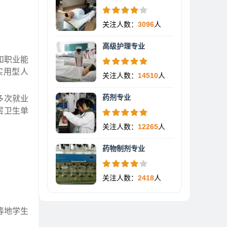
关注人数：
3096
人
高级护理专业
和职业能
实用型人
关注人数：
14510
人
药剂专业
多次就业
层卫生单
关注人数：
12265
人
药物制剂专业
关注人数：
2418
人
等地学生