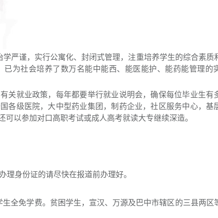
，治学严谨，实行公寓化、封闭式管理，注重培养学生的综合素质
来，已为社会培养了数万名能中能西、能医能护、能药能管理的
的有关就业政策，每年都要举行就业说明会，确保每位毕业生有
全国各级医院，大中型药业集团，制药企业，社区服务中心，基
还可以参加对口高职考试或成人高考就读大专继续深造。
有办理身份证的请尽快在报道前办理好。
学生全免学费。贫困学生，宣汉、万源及巴中市辖区的三县两区