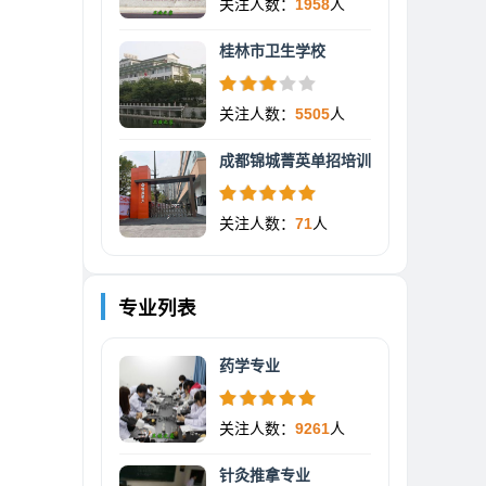
关注人数：
1958
人
桂林市卫生学校
关注人数：
5505
人
成都锦城菁英单招培训
关注人数：
71
人
专业列表
药学专业
关注人数：
9261
人
针灸推拿专业